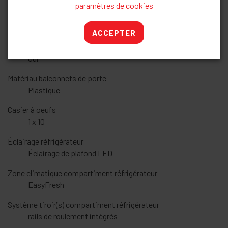
paramètres de cookies
Nombre de balconnets pour conserves
2
ACCEPTER
Étagères de porte réglables en hauteur
Oui
Matériau balconnets de porte
Plastique
Casier à oeufs
1 x 10
Éclairage réfrigérateur
Éclairage de plafond LED
Zone climatique compartiment réfrigérateur
EasyFresh
Système tiroir(s) compartiment réfrigérateur
rails de roulement intégrés