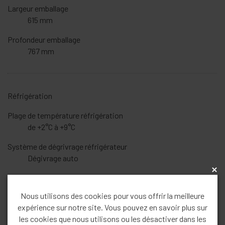
Largeur emballage
615 mm
Profondeur emballage
767 mm
Réfrigération
Plage de température réfrigération
de +2°C à +9°C
Système de dégrivrage réfrigérateur
Dégivrage auto
x
Système de réfrigération
PowerCooling
Nous utilisons des cookies pour vous offrir la meilleure
expérience sur notre site. Vous pouvez en savoir plus sur
Nombre de balconnets porte-bouteilles
les cookies que nous utilisons ou les désactiver dans les
1