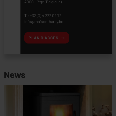
marques
Foyers en
démonstration
Devis gratuit sur
simple demande
Parkings
remboursés
Rue de l’Epée 8-14
4000 Liège
(Belgique)
TVA : BE0404255517
T :
+32 (0) 4 222 02
72
info@maison-
hardy.be