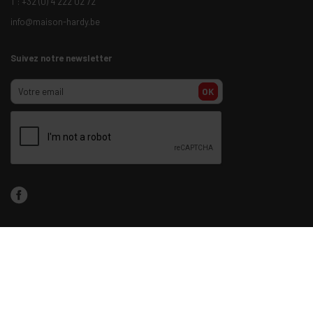
TOUTES LES NEWS
Contact
Rue de l’Epée 8-14
4000 Liège (Belgique)
TVA : BE0404255517
Plan d'accès
T :
+32 (0) 4 222 02 72
info@maison-hardy.be