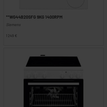
**WG44B20SFG 9KG 1400RPM
Siemens
1 249
€