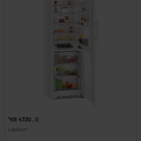
*KB 4330 , D
Liebherr