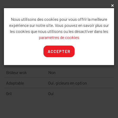
x
Description
Nous utilisons des cookies pour vous offrir la meilleure
expérience sur notre site. Vous pouvez en savoir plus sur
Nombre de foyers
4 : 4 brûleurs gaz
les cookies que nous utilisons ou les désactiver dans les
paramètres de cookies
Type de four
Four à air brassé
Volume du four
57 litres
ACCEPTER
Allumage électrique
Oui, en appuyant le bouton rotatif
Brûleur wok
Non
Adaptable
Oui, gicleurs en option
Gril
Oui