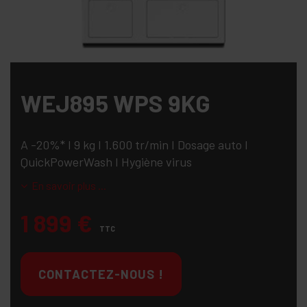
WEJ895 WPS 9KG
A -20%* I 9 kg I 1.600 tr/min I Dosage auto I
QuickPowerWash I Hygiène virus
En savoir plus ...
1 899
€
TTC
CONTACTEZ-NOUS !