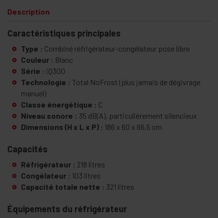
Description
Caractéristiques principales
Type :
Combiné réfrigérateur-congélateur pose libre
Couleur :
Blanc
Série :
iQ300
Technologie :
Total NoFrost (plus jamais de dégivrage
manuel)
Classe énergétique :
C
Niveau sonore :
35 dB(A), particulièrement silencieux
Dimensions (H x L x P) :
186 x 60 x 66,5 cm
Capacités
Réfrigérateur :
218 litres
Congélateur :
103 litres
Capacité totale nette :
321 litres
Équipements du réfrigérateur