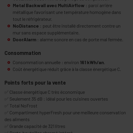
Metal Backwall avec MultiAirflow
: paroi arrière
métallique favorisant une température homogène dans
tout le réfrigérateur.
NoDistance
: peut être installé directement contre un
mur sans espace supplémentaire.
DoorAlarm
: alarme sonore en cas de porte mal fermée.
Consommation
Consommation annuelle : environ
161 kWh/an
.
Coût énergétique réduit grâce à la classe énergétique C.
Points forts pour la vente
✅ Classe énergétique C très économique
✅ Seulement 35 dB : idéal pour les cuisines ouvertes
✅ Total NoFrost
✅ Compartiment hyperFresh pour une meilleure conservation
des aliments
✅ Grande capacité de 321 litres
✅ Porte-bouteilles chromé intégré