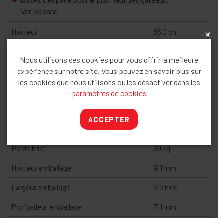
VarioSpace
Hauteur
85,0 cm
x
Largeur
60 cm
Nous utilisons des cookies pour vous offrir la meilleure
Profondeur
60,7 cm
expérience sur notre site. Vous pouvez en savoir plus sur
les cookies que nous utilisons ou les désactiver dans les
Enchâssable
Oui
paramètres de cookies
Adossable au mur
Oui
ACCEPTER
Poids net
36,2 kg
Poids brut
39 kg
Hauteur emballage
911 mm
Largeur emballage
617 mm
Profondeur emballage
711 mm