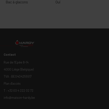
Bac à glacons
Oui
Contact
Rue de l’Epée 8-14
4000 Liège (Belgique)
TVA : BE0404255517
Plan d'accès
T :
+32 (0) 4 222 02 72
info@maison-hardy.be