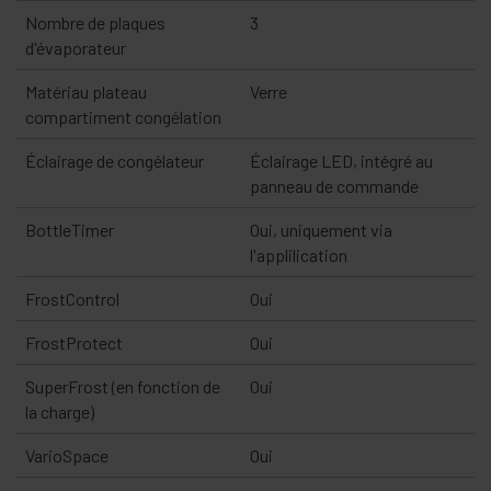
Nombre de plaques
3
d'évaporateur
Matériau plateau
Verre
compartiment congélation
Éclairage de congélateur
Éclairage LED, intégré au
panneau de commande
BottleTimer
Oui, uniquement via
l'applilication
FrostControl
Oui
FrostProtect
Oui
SuperFrost (en fonction de
Oui
la charge)
VarioSpace
Oui