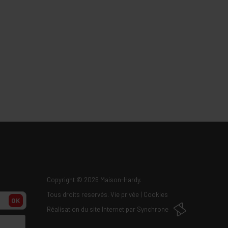
Copyright
© 2026 Maison-Hardy.
Tous droits reservés.
Vie privée
|
Cookies
OK
Réalisation du site Internet par
Synchrone