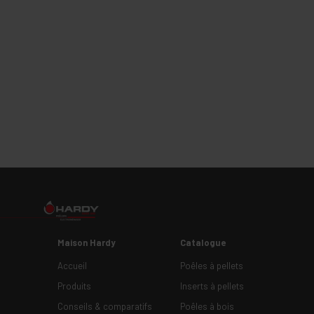
Maison Hardy
Catalogue
Accueil
Poêles à pellets
Produits
Inserts à pellets
Conseils & comparatifs
Poêles à bois