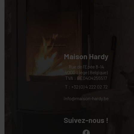
Maison Hardy
Rue de l’Epée 8-14
4000 Liège (Belgique)
TVA : BE0404255517
T :
+32 (0) 4 222 02 72
info@maison-hardy.be
Suivez-nous !