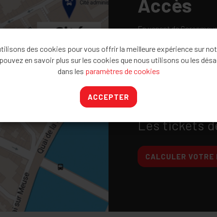
Accès
En venant de Coronmeuse /
Cité, quai de la Goffe 13,
ilisons des cookies pour vous offrir la meilleure expérience sur not
En venant de l'A602, sort
pouvez en savoir plus sur les cookies que nous utilisons ou les désa
Lambert (entrée du parki
dans les
paramètres de cookies
En venant du Pont de Fra
centre. Longez la Meuse e
ACCEPTER
Liège.
Les tickets d
CALCULER VOTRE 