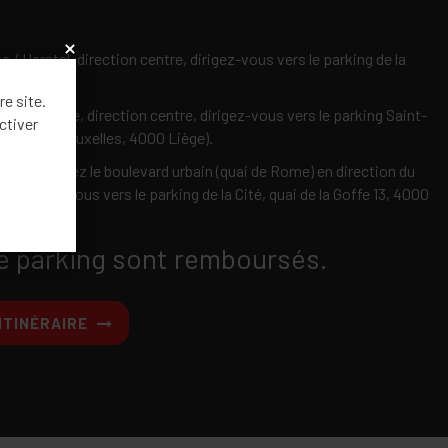
x
 Herstal, direction centre, dirigez-vous vers le parking de la
 4000 Liège.
re site.
ie Burenville, direction centre, dirigez-vous vers le parking Saint-
ctiver
ng rue de Bruxelles, 4000 Liège).
gnée, prenez le boulevard urbain (quai de Rome) en direction du
t dirigez-vous vers le parking de la Cité, quai de la Goffe 13, 4000
e parking sont remboursés.
ITINÉRAIRE