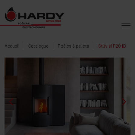
Accueil
Catalogue
Poêles à pellets
Stûv s[P20]B