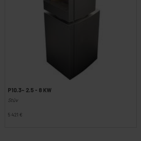
P10.3~ 2.5 - 8 KW
Stûv
5 421
€