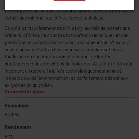
Récompensé par le Red Dot Design Award 2025, le sP20-B allie
esthétique minimaliste et intelligence technique.
Ce qui a particulièrement séduit le jury, au-delà de l’esthétique
sobre du sP20-B, ce sont ses innovations techniques et ses
performances environnementales. Son brûleur fleur© exclusif
assure une combustion homogène et un rendement élevé,
tandis que sa conception soignée permet de limiter
drastiquement les émissions de polluants. Autant d’atouts qui
incarnent un appareil à la fois technologiquement avancé,
respectueux de l’environnement et parfaitement adapté aux
exigences du quotidien.
Caractéristiques
Puissance
8.5 KW
Rendement
91%