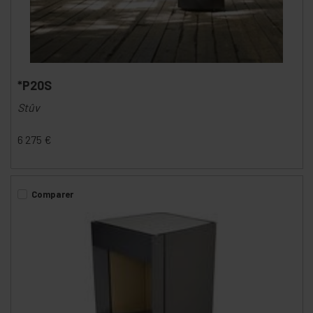
*P20S
Stûv
6 275
€
Comparer