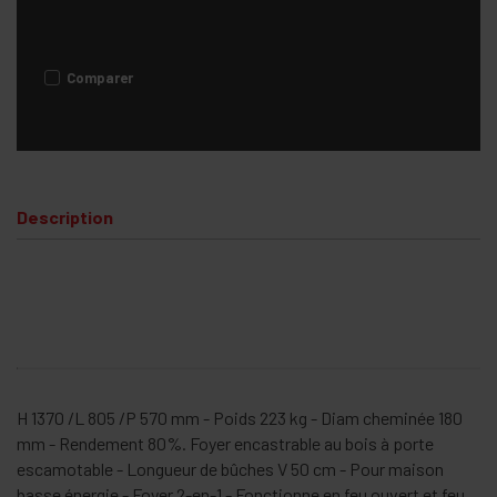
Comparer
Description
H 1370 /L 805 /P 570 mm - Poids 223 kg - Diam cheminée 180
mm - Rendement 80%. Foyer encastrable au bois à porte
escamotable - Longueur de bûches V 50 cm - Pour maison
basse énergie - Foyer 2-en-1 - Fonctionne en feu ouvert et feu