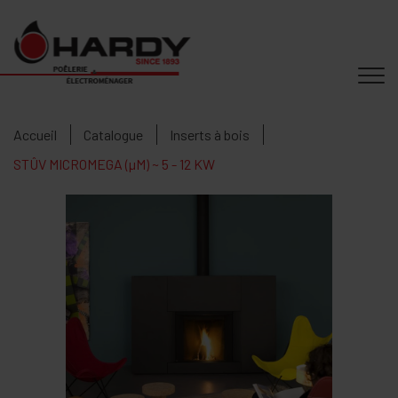
Accueil
Catalogue
Inserts à bois
STÛV MICROMEGA (µM) ~ 5 - 12 KW