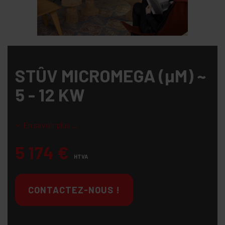
STÛV MICROMEGA (µM) ~
5 - 12 KW
En savoir plus ...
5 174
€
HTVA
CONTACTEZ-NOUS !