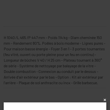
H 1040 /L 465 /P 447 mm - Poids 114 kg - Diam cheminée 150
mm - Rendement 80%. Poêles à bois moderne - Lignes pures -
Pour maison basse énergie - Foyer 3 en 1 - 3 portes tournantes
(feu vitré, ouvert ou porte pleine pour un feu en continu) -
Longueur de bûches V 40 / H 25 cm - Plateau tournant à 360°
de série - Système de nettoyage par balayage de la vitre -
Double combustion - Connexion au conduit par le dessus -
Arrivée d'air extérieur par le bas - Option : Kit air extérieur par
l'arrière - Plaque de sol anthracite ou inox - Grille barbecue.
x