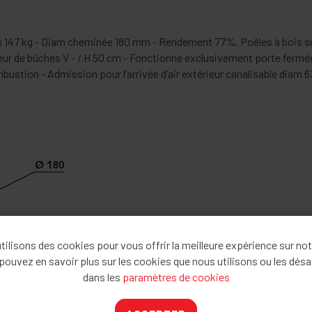
s 147 kg - Diam cheminée 180 mm - Rendement 77%. Poêles à bois su
eur de bûches V - / H 50 cm - Fonctionne exclusivement porte ferm
mbustion - Admission pour l’arrivée d’air extérieur canalisable dia
ilisons des cookies pour vous offrir la meilleure expérience sur not
pouvez en savoir plus sur les cookies que nous utilisons ou les désa
dans les
paramètres de cookies