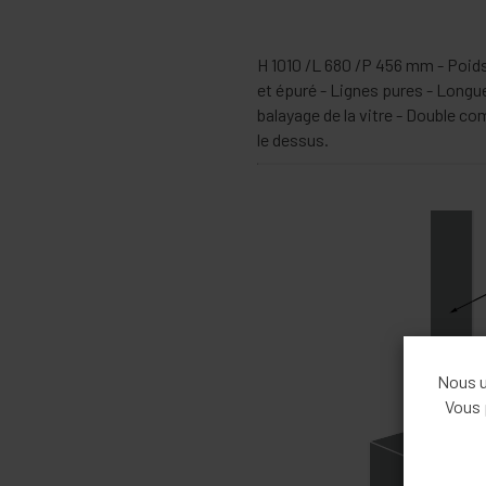
H 1010 /L 680 /P 456 mm - Poid
et épuré - Lignes pures - Longu
balayage de la vitre - Double co
le dessus.
Nous ut
Vous 