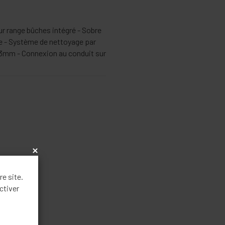
r range bûches intégré - Sobre
ée - Système de nettoyage par
m 63mm - Connexion au conduit sur
x
re site.
ctiver