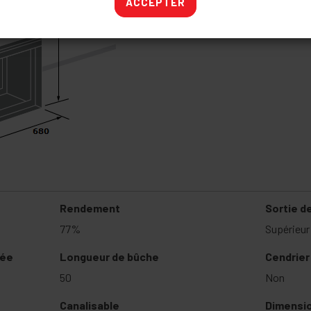
ACCEPTER
Rendement
Sortie d
77%
Supérieur
mée
Longueur de bûche
Cendrier
50
Non
Canalisable
Dimension