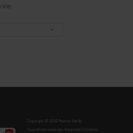
/ 1010
Copyright
© 2026 Maison-Hardy.
Tous droits reservés.
Vie privée
|
Cookies
OK