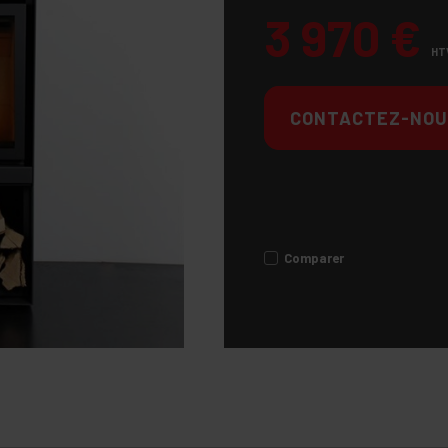
3 970
€
HT
CONTACTEZ-NOU
Comparer