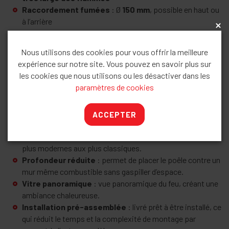
Raccordement fumées
: Ø
150 mm
, possible en haut ou
à l’arrière
x
Matériau
: corps en acier robuste
Poids
: env.
330 kg
Nous utilisons des cookies pour vous offrir la meilleure
Options de finition
: choix de couleurs et éléments
expérience sur notre site. Vous pouvez en savoir plus sur
décoratifs personnalisables
les cookies que nous utilisons ou les désactiver dans les
paramètres de cookies
🏡 Design et installation
ACCEPTER
Design compact & minimaliste
: forme simple et lignes
épurées pour s’adapter à différents styles d’intérieurs, des
plus modernes aux plus classiques.
Profondeur réduite
: permet de placer le poêle contre un
mur même combustible sans gaspiller d’espace.
Vitre panoramique
: vue panoramique du feu, créant une
ambiance chaleureuse.
Installation pré-assemblée
: livré prêt à être installé, ce
qui réduit le temps et la complexité de montage par