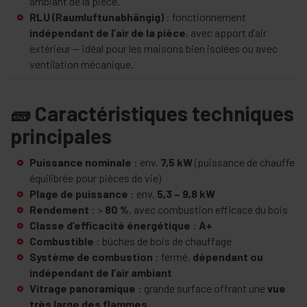
ambiant de la pièce.
RLU (Raumluftunabhängig)
: fonctionnement
indépendant de l’air de la pièce
, avec apport d’air
extérieur — idéal pour les maisons bien isolées ou avec
ventilation mécanique.
🧱 Caractéristiques techniques
principales
Puissance nominale
: env.
7,5 kW
(puissance de chauffe
équilibrée pour pièces de vie)
Plage de puissance
: env.
5,3 – 9,8 kW
Rendement
: >
80 %
, avec combustion efficace du bois
Classe d’efficacité énergétique
:
A+
Combustible
: bûches de bois de chauffage
Système de combustion
: fermé,
dépendant ou
indépendant de l’air ambiant
Vitrage panoramique
: grande surface offrant une
vue
très large des flammes