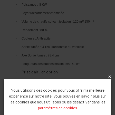
·
Puissance :
8 KW
·
Foyer raccordement cheminée
·
Volume de chauffe suivant isolation : 120 m³/ 150 m³
·
Rendement : 80 %
·
Couleurs : Anthracite
·
Sortie fumée : Ø 150 Horizontale ou verticale
·
Axe Sortie fumée : 78.4 cm
·
Longueurs des buches maximums : 40 cm
Prise d’air : en option
·
x
·
Classe énergétique : A
·
Dimension : L 58 cm / P 34.5 cm / H 95.5 cm
Nous utilisons des cookies pour vous offrir la meilleure
expérience sur notre site. Vous pouvez en savoir plus sur
ACCESSOIRES :
les cookies que nous utilisons ou les désactiver dans les
paramètres de cookies
airbox € 80 HTVA