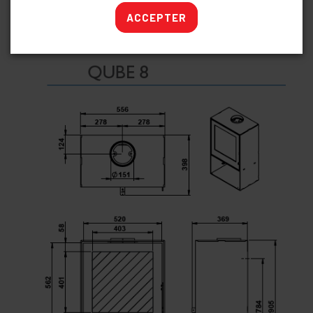
porte pour niche bois Qube 8 : € 105 HTVA
buselot pour Qube 6 dia 130 : € 50 HTVA
ACCEPTER