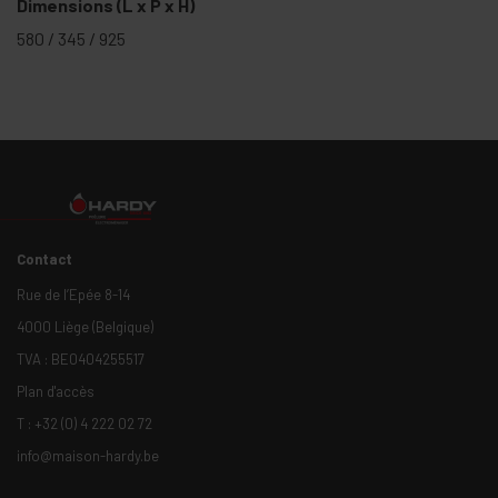
Dimensions (L x P x H)
580 / 345 / 925
Contact
Rue de l’Epée 8-14
4000 Liège (Belgique)
TVA : BE0404255517
Plan d'accès
T :
+32 (0) 4 222 02 72
info@maison-hardy.be