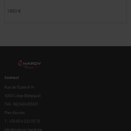
1 650
€
Contact
Rue de l’Epée 8-14
4000 Liège (Belgique)
TVA : BE0404255517
Plan d'accès
T :
+32 (0) 4 222 02 72
info@maison-hardy.be