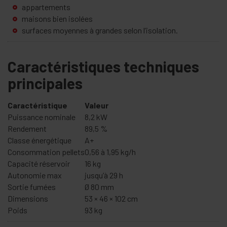
appartements
maisons bien isolées
surfaces moyennes à grandes selon l’isolation.
Caractéristiques techniques
principales
Caractéristique
Valeur
Puissance nominale
8,2 kW
Rendement
89,5 %
Classe énergétique
A+
Consommation pellets
0,56 à 1,95 kg/h
Capacité réservoir
16 kg
Autonomie max
jusqu’à 29 h
Sortie fumées
Ø 80 mm
Dimensions
53 × 46 × 102 cm
Poids
93 kg