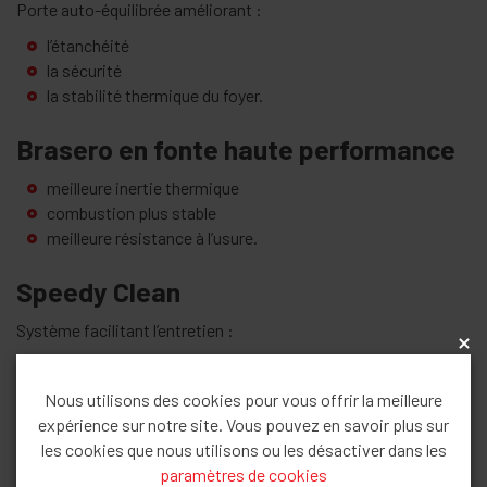
Porte auto-équilibrée améliorant :
l’étanchéité
la sécurité
la stabilité thermique du foyer.
Brasero en fonte haute performance
meilleure inertie thermique
combustion plus stable
meilleure résistance à l’usure.
Speedy Clean
Système facilitant l’entretien :
x
grand tiroir à cendres
nettoyage simplifié
Nous utilisons des cookies pour vous offrir la meilleure
maintenance plus rapide.
expérience sur notre site. Vous pouvez en savoir plus sur
les cookies que nous utilisons ou les désactiver dans les
Application smartphone
paramètres de cookies