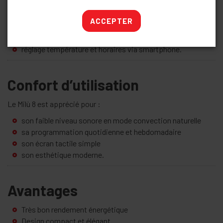
Compatible avec la “Universal Gateway” Palazzetti :
ACCEPTER
contrôle à distance
programmation
réglage température et horaires via smartphone.
Confort d’utilisation
Le Milù 8 est apprécié pour :
son faible niveau sonore en mode convection naturelle
sa programmation quotidienne et hebdomadaire
son écran tactile simple
son esthétique moderne.
Avantages
Très bon rendement énergétique
Design compact et élégant