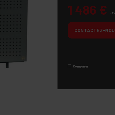
1 486
€
HTV
CONTACTEZ-NOU
Comparer