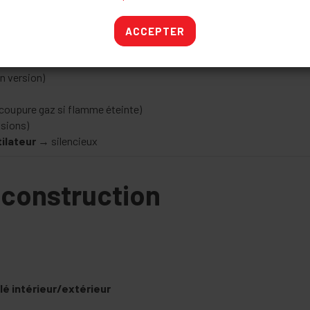
ACCEPTER
ents & sécurité
n version)
coupure gaz si flamme éteinte)
ssions)
ilateur
→ silencieux
 construction
lé intérieur/extérieur