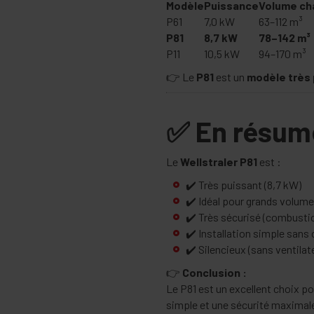
Modèle
Puissance
Volume ch
P61
7,0 kW
63–112 m³
P81
8,7 kW
78–142 m³
P11
10,5 kW
94–170 m³
👉 Le
P81
est un
modèle très 
✅ En résum
Le
Wellstraler P81
est :
✔️ Très puissant (8,7 kW)
✔️ Idéal pour grands volume
✔️ Très sécurisé (combusti
✔️ Installation simple sans
✔️ Silencieux (sans ventilat
👉
Conclusion :
Le P81 est un excellent choix p
simple et une sécurité maximal