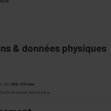
142 m³
ons & données physiques
)
: env.
262 × 214 mm
fusion de chaleur dans la pièce.