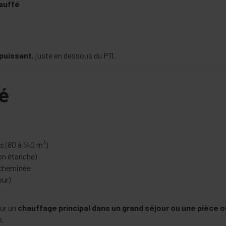
auffé
puissant
, juste en dessous du P11.
é
s (80 à 140 m³)
on étanche)
 cheminée
eur)
our un
chauffage principal dans un grand séjour ou une pièce 
e.