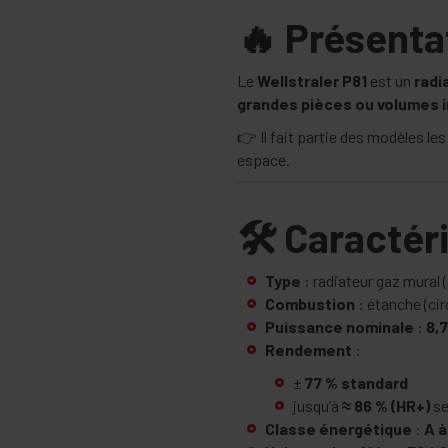
🔥 Présenta
Le
Wellstraler P81
est un
radi
grandes pièces ou volumes 
👉 Il fait partie des modèles le
espace.
🛠️ Caracté
Type
: radiateur gaz mural 
Combustion
: étanche (cir
Puissance nominale
:
8,
Rendement
:
±
77 % standard
jusqu’à
≈ 86 % (HR+)
se
Classe énergétique
:
A à