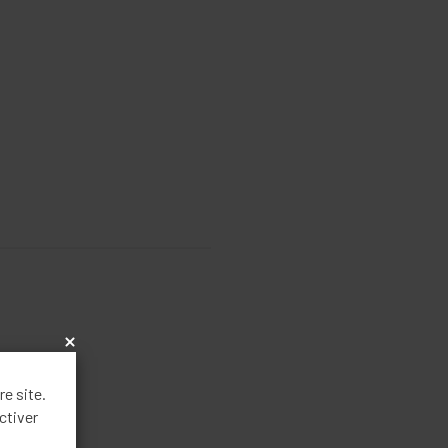
x
re site.
ctiver