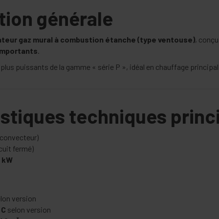
tion générale
ateur gaz mural à combustion étanche (type ventouse)
, conçu
importants
.
s plus puissants de la gamme « série P », idéal en chauffage principa
ristiques techniques princ
(convecteur)
cuit fermé)
7 kW
lon version
 C
selon version