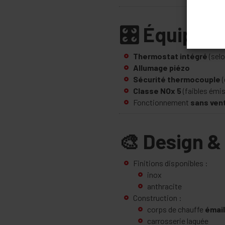
🎛️ Équipem
Thermostat intégré
(selo
Allumage piézo
Sécurité thermocouple
(
Classe NOx 5
(faibles émi
Fonctionnement
sans vent
🎨 Design &
Finitions disponibles :
inox
anthracite
Construction :
corps de chauffe
émail
carrosserie laquée