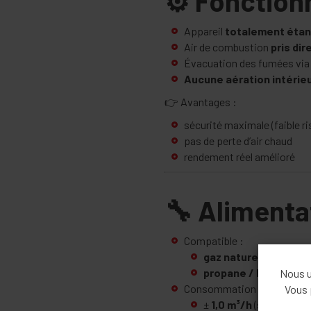
⚙️ Fonctio
Appareil
totalement étan
Air de combustion
pris dir
Évacuation des fumées via
Aucune aération intérie
👉 Avantages :
sécurité maximale (faible r
pas de perte d’air chaud
rendement réel amélioré
🔧 Aliment
Compatible :
gaz naturel (G20 / G2
propane / butane (G3
Nous ut
Consommation indicative :
Vous 
±
1,0 m³/h
(selon réglag