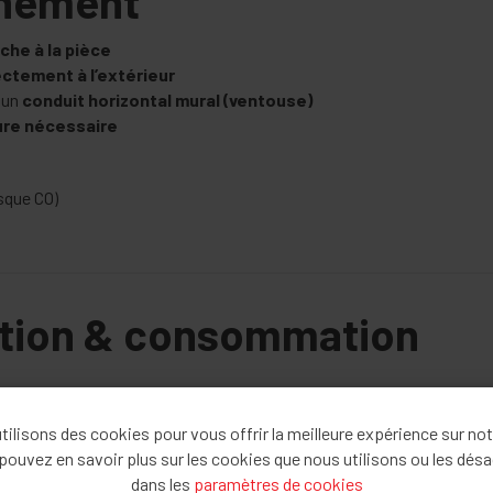
nnement
che à la pièce
ectement à l’extérieur
 un
conduit horizontal mural (ventouse)
ure nécessaire
isque CO)
ation & consommation
5)
1)
ilisons des cookies pour vous offrir la meilleure expérience sur not
pouvez en savoir plus sur les cookies que nous utilisons ou les désa
e et gaz)
dans les
paramètres de cookies