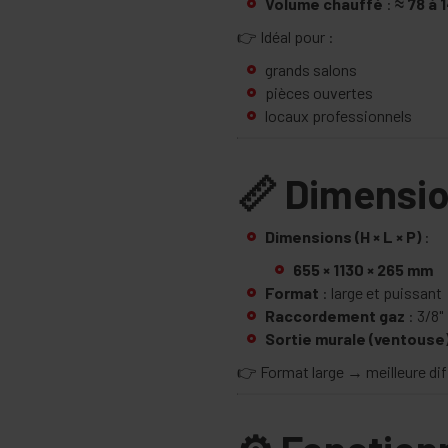
Volume chauffé
:
≈ 78 à 
👉 Idéal pour :
grands salons
pièces ouvertes
locaux professionnels
📏 Dimensi
Dimensions (H × L × P)
:
655 × 1130 × 265 mm
Format
: large et puissant
Raccordement gaz
: 3/8"
Sortie murale (ventouse
👉 Format large → meilleure dif