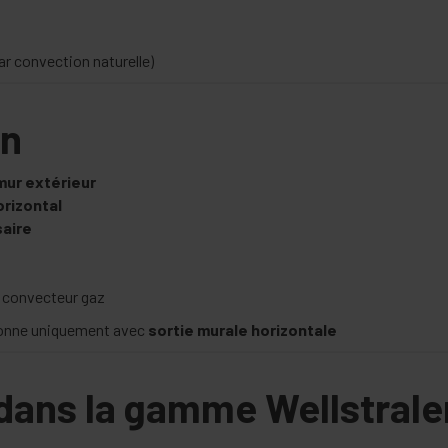
ar convection naturelle)
on
mur extérieur
orizontal
aire
 convecteur gaz
tionne uniquement avec
sortie murale horizontale
 dans la gamme Wellstrale