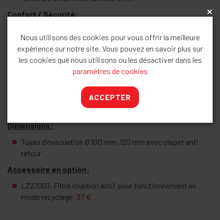
Confort / Sécurité:
x
3 puissances d'aspiration
Nous utilisons des cookies pour vous offrir la meilleure
Bandeau de commande avec boutons-poussoirs
expérience sur notre site. Vous pouvez en savoir plus sur
1 moteur
les cookies que nous utilisons ou les désactiver dans les
Niveau sonore selon les normes EN 60704-3 et EN 60704-
paramètres de cookies
2-13 en évacuation:
Fonctionnement normal: 58 dB (A) ou 72 dB(A) re 1 pW
ACCEPTER
2 filtre(s) métallique(s), lavable(s) au lave-vaisselle
Eclairage du plan de travail : 2 x LED 4W E14
Dimensions:
Tuyau d'évacuation Ø 100 mm, 120 mm avec clapet anti
retour
Accessoire en option:
LZ27001: Filtre charbon actif pour fonctionnement en
mode recyclage:
37 €