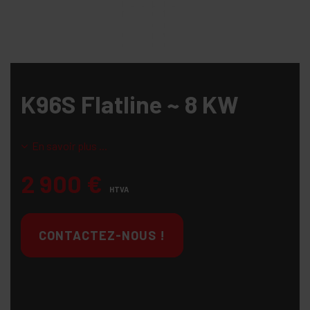
K96S Flatline ~ 8 KW
En savoir plus ...
2 900
€
HTVA
CONTACTEZ-NOUS !