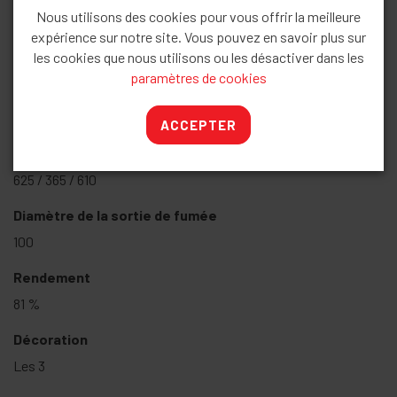
K96S - Anthracite (Bûches / Galets / Charbon) :
€ 2816,00
Nous utilisons des cookies pour vous offrir la meilleure
htva
expérience sur notre site. Vous pouvez en savoir plus sur
Caractéristiques
les cookies que nous utilisons ou les désactiver dans les
paramètres de cookies
Puissance
8 KW
ACCEPTER
Dimensions (L x P x H)
625 / 365 / 610
Diamètre de la sortie de fumée
100
Rendement
81 %
Décoration
Les 3