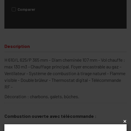
Comparer
Description
H 610/L 625/P 365 mm - Diam cheminée 107 mm - Vol chauffe :
max 130 m3 - Chauffage principal. Foyer encastrable au gaz -
Ventilateur - Système de combustion à tirage naturel - Flamme
visible - Double brûleur - Thermostat digital - Télécommande
RF -
Décoration : charbons, galets, bûches.
Combustion ouverte avec télécommande :
x
K96S - Inox (Bûches / Galets / Charbon) :
€ 2816 htva