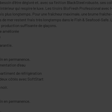
esoin d'être dégivré et, avec sa finition BlackSteel robuste, ses 
n intérieur qui respire le luxe. Les tiroirs BioFresh Professional ave
fois plus longtemps. Pour une fraîcheur maximale, une brume fraîche e
ts de mer restent frais très longtemps dans le Fish & Seafood-Safe.
 production suffisante de glaçons.
re améliorée
)
arantie.
ain en permanence.
imentation d'eau
artiment de réfrigération
eux côtés avec SoftStart
noir.
ain en permanence.