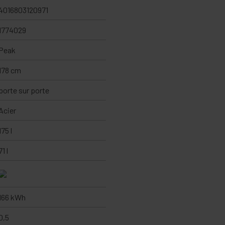
4016803120971
1774029
Peak
178 cm
porte sur porte
Acier
175 l
71 l
166 kWh
0,5