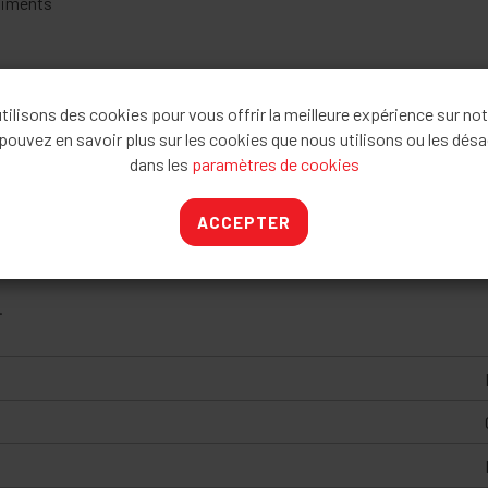
aliments
ilisons des cookies pour vous offrir la meilleure expérience sur not
e 30°
pouvez en savoir plus sur les cookies que nous utilisons ou les désa
dans les
paramètres de cookies
nts hauts .
parties et coulissante
ACCEPTER
g et un nettoyage aisé
.