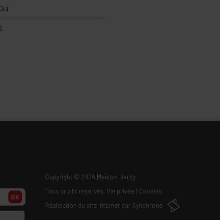
Oui
2
Copyright
© 2026 Maison-Hardy.
Tous droits reservés.
Vie privée
|
Cookies
OK
Réalisation du site Internet par
Synchrone