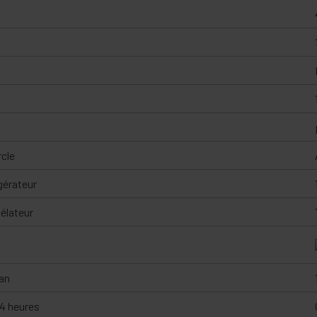
rcle
gérateur
élateur
an
4 heures