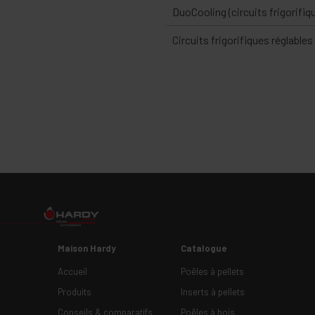
DuoCooling (circuits frigorifi
Circuits frigorifiques réglabl
Maison Hardy
Catalogue
Accueil
Poêles à pellets
Produits
Inserts à pellets
Conseils & comparatifs
Poêles à bois