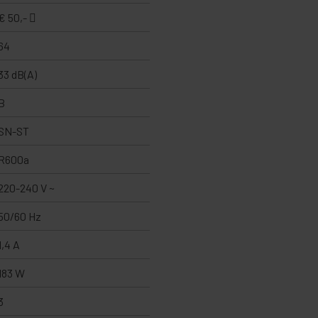
€ 50,-
64
33 dB(A)
B
SN-ST
R600a
220-240 V ~
50/60 Hz
1,4 A
183 W
3