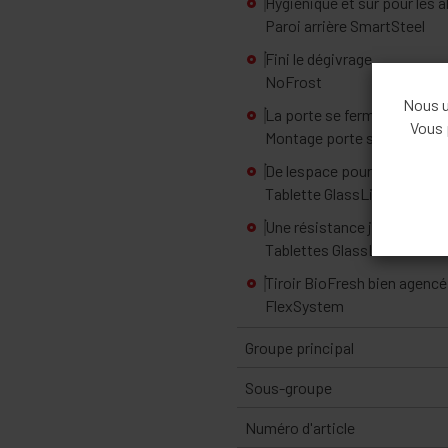
Hygiénique et sûr pour les 
Paroi arrière SmartSteel
Fini le dégivrage.
NoFrost
Nous ut
La porte se ferme à partir d
Vous 
Montage porte sur porte
De lespace pour des récipie
Tablette GlassLine en deux 
Une résistance jusqu'à 30 k
Tablettes GlassLine
Tiroir BioFresh bien agencé
FlexSystem
Groupe principal
Sous-groupe
Numéro d'article