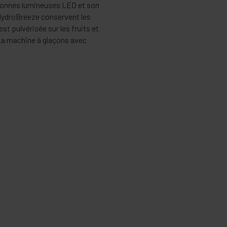
colonnes lumineuses LED et son
c HydroBreeze conservent les
st pulvérisée sur les fruits et
 La machine à glaçons avec