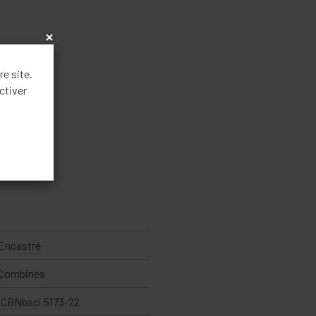
x
re site.
ctiver
Encastré
Combinés
ICBNbsci 5173-22