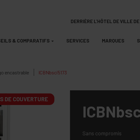
DERRIÈRE L’HÔTEL DE VILLE DE 
EILS & COMPARATIFS
SERVICES
MARQUES
S
go encastrable
ICBNbsci5173
NS DE COUVERTURE
ICBNbsc
Sans compromis