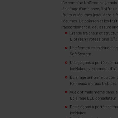
Ce combiné NoFrost n'a jamais b
éclairage d'ambiance, il offre u
fruits et légumes jusqu'à trois 
légumes. Le poisson et les frui
raccordement à l'eau assure une
Grande fraîcheur et structu
BioFresh Professional (0°C
Une fermeture en douceur g
SoftSystem
Des glaçons à portée de m
IceMaker avec conduit d'al
Éclairage uniforme du comp
Panneaux muraux LED des d
Vue optimale même dans le 
Éclairage LED congélateur
Des glaçons à portée de m
IceMaker