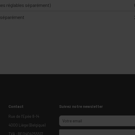
ques réglables séparément)
es séparément
Contact
Suivez notre newsletter
Rue de l’Epée 8-14
4000 Liège (Belgique)
TVA : BE0404255517