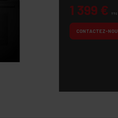
1 399
€
TTC
CONTACTEZ-NOU