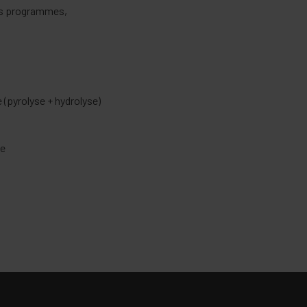
es programmes,
(pyrolyse + hydrolyse)
ée