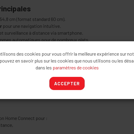
rincipales
× 54,8 cm (format standard 60 cm).
r
pour une navigation intuitive.
et surveillance à distance via smartphone.
mmes automatiques pour de nombreux plats.
 au choix automatique du programme de cuisson.
e température intégrée pour une cuisson précise des viandes.
ilisons des cookies pour vous offrir la meilleure expérience sur not
on homogène de la chaleur sur jusqu'à trois niveaux simultanément.
pouvez en savoir plus sur les cookies que nous utilisons ou les désa
dans les
paramètres de cookies
ACCEPTER
atique à très haute température.
lus)
: nettoyage rapide à la vapeur pour les salissures légères.
ion Home Connect pour :
stance,