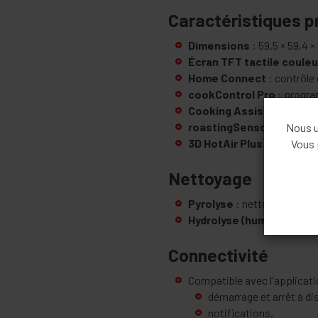
Caractéristiques p
Dimensions
: 59,5 × 59,4 
Écran TFT tactile couleu
Home Connect
: contrôle 
cookControl Pro
: progra
Cooking Assistant
: aide
roastingSensor
: sonde d
Nous ut
3D HotAir Plus
: répartiti
Vous 
Nettoyage
Pyrolyse
: nettoyage autom
Hydrolyse (humidClean P
Connectivité
Compatible avec l'applicat
démarrage et arrêt à di
notifications,