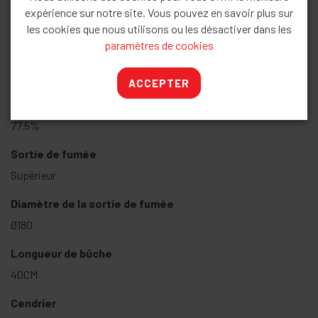
expérience sur notre site. Vous pouvez en savoir plus sur
Caractéristiques
les cookies que nous utilisons ou les désactiver dans les
paramètres de cookies
Puissance
15KW
ACCEPTER
Rendement
77.5%
Sortie de fumée
Supérieur
Diamètre de la sortie de fumée
Ø180
Longueur de bûche
40CM
Cendrier