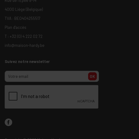
Rue de l’Epée 8-14
4000 Liège (Belgique)
TVA : BE0404255517
Plan d'accès
T :
+32 (0) 4 222 02 72
info@maison-hardy.be
Suivez notre newsletter
OK