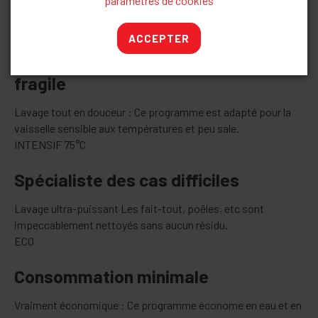
paramètres de cookies
variée, couverte de restes de nourriture habituels.
FRAGILE
ACCEPTER
Pour la belle vais­selle ou la vais­selle
fra­gile
Lavage tout en douceur : Ce programme est adapté pour la
vaisselle sensible aux températures et peu sale.
INTENSIF 75°C
Spé­cia­liste des cas dif­fi­ciles
Lavage ultra-puissant Les fait-tout, poêles, etc sont
impeccablement nettoyés sans aucun résidu.
ECO
Consom­ma­tion mi­ni­male
Vraiment économique : Ce programme économe en eau et en