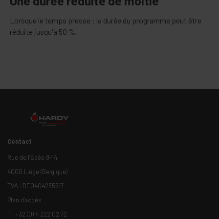
Une durée ré­duite de moi­tié
Lorsque le temps presse : la durée du programme peut être
réduite jusqu'à 50 %.
Contact
Rue de l’Epée 8-14
4000 Liège (Belgique)
TVA : BE0404255517
Plan d'accès
T :
+32 (0) 4 222 02 72