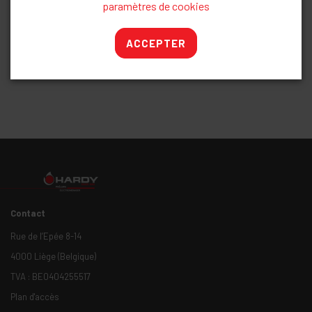
paramètres de cookies
ACCEPTER
Description
Contact
Rue de l’Epée 8-14
4000 Liège (Belgique)
TVA : BE0404255517
Plan d'accès