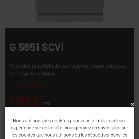
G 5651 SCVi
Pour des résultats de séchage optimaux grâce au
séchage AutoOpen.
En savoir plus ...
1 199
€
TTC
x
Nous utilisons des cookies pour vous offrir la meilleure
CONTACTEZ-NOUS !
expérience sur notre site. Vous pouvez en savoir plus sur
les cookies que nous utilisons ou les désactiver dans les