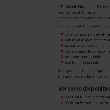
L’Edilkamin Firepocket 100 est
véritable système de chauffage 
flammes tout en garantissant u
Le Firepocket 100 se distingue 
sa large façade vitrée offr
son foyer disponible en font
sa porte réversible pouvant 
son système de canalisation
sa commande latérale unique 
son fonctionnement possible
Il est particulièrement apprécié 
l’installation dans les anciens fo
Versions disponibl
Version N
: convection natu
Version V
: ventilation for