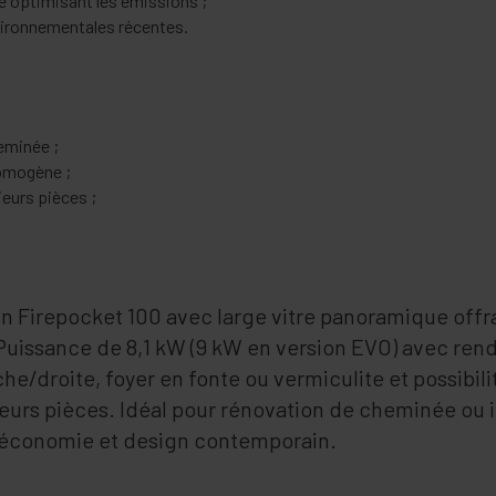
ne optimisant les émissions ;
ironnementales récentes.
eminée ;
omogène ;
ieurs pièces ;
min Firepocket 100 avec large vitre panoramique off
Puissance de 8,1 kW (9 kW en version EVO) avec ren
he/droite, foyer en fonte ou vermiculite et possibili
ieurs pièces. Idéal pour rénovation de cheminée ou 
, économie et design contemporain.