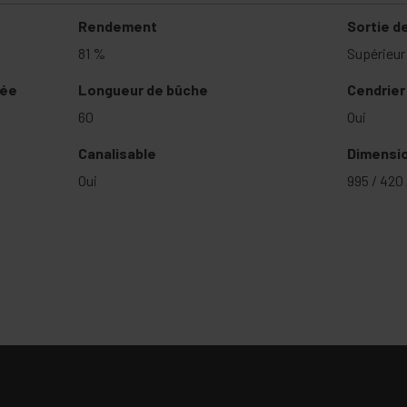
Rendement
Sortie d
81 %
Supérieur
mée
Longueur de bûche
Cendrier
60
Oui
Canalisable
Dimension
Oui
995 / 420