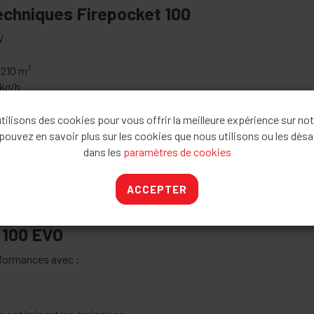
echniques Firepocket 100
W
 210 m³
 kg/h
,5 cm
 : 90 × 25/30 × 22,5/32 cm
ilisons des cookies pour vous offrir la meilleure expérience sur not
pouvez en savoir plus sur les cookies que nous utilisons ou les désa
180 mm
dans les
paramètres de cookies
i
ACCEPTER
 100 EVO
rformances avec :