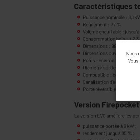
Caractéristiques t
Puissance nominale : 8,1 k
Rendement : 77 %
Volume chauffable : jusqu’à
Consommation bois : ± 2,3
Dimensions : 99,5 × 42 × 49
Dimensions ouverture foyer
Nous ut
Poids : environ 180 kg
Vous 
Diamètre sortie fumées : 
Combustible : bois bûches
Canalisation d’air chaud : ou
Porte réversible : oui.
Version Firepocket
La version EVO améliore les pe
puissance portée à 9 kW ;
rendement jusqu’à 85 % ;