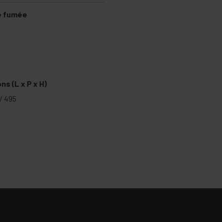
e fumée
s (L x P x H)
 / 495