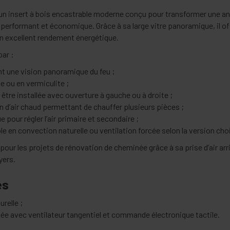
 un insert à bois encastrable moderne conçu pour transformer une a
performant et économique. Grâce à sa large vitre panoramique, il of
n excellent rendement énergétique.
par :
ant une vision panoramique du feu ;
e ou en vermiculite ;
être installée avec ouverture à gauche ou à droite ;
 d’air chaud permettant de chauffer plusieurs pièces ;
pour régler l’air primaire et secondaire ;
 en convection naturelle ou ventilation forcée selon la version choi
pour les projets de rénovation de cheminée grâce à sa prise d’air arriè
yers.
es
relle ;
cée avec ventilateur tangentiel et commande électronique tactile.