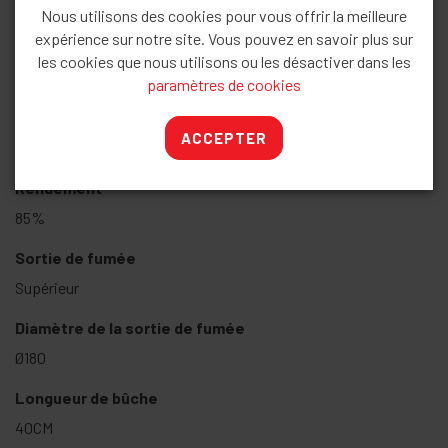
Nous utilisons des cookies pour vous offrir la meilleure
d’erreurs d’impression et de composition
.
expérience sur notre site. Vous pouvez en savoir plus sur
les cookies que nous utilisons ou les désactiver dans les
Caractéristiques
paramètres de cookies
Puissance
ACCEPTER
14kW
Rendement
85%
Sortie de fumée
Supérieur
Diamètre de la sortie de fumée
Ø180
Longueur de bûche
40CM