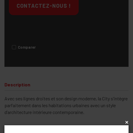
CONTACTEZ-NOUS !
Comparer
Description
Avec ses lignes droites et son design moderne, la City s’intègre
parfaitement dans les habitations urbaines avec un style
d’architecture intérieure contemporaine.
x
Sous réserve de modifications techniques et visuelles,