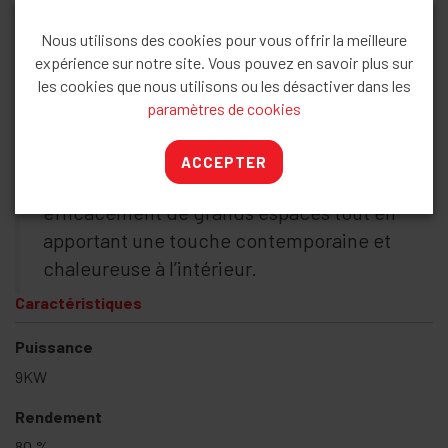
Design ovale moderne et large vitre
Nous utilisons des cookies pour vous offrir la meilleure
panoramique incurvée offrant une
expérience sur notre site. Vous pouvez en savoir plus sur
magnifique vision des flammes.
les cookies que nous utilisons ou les désactiver dans les
Puissance nominale de 9 kW, rendement
paramètres de cookies
de 79 %, compatible avec des bûches de
50 cm. Modèle robuste, élégant et
ACCEPTER
performant, idéal pour chauffer
efficacement de grands espaces tout en
apportant une touche contemporaine et
chaleureuse à l’intérieur.
Caractéristiques
Puissance
9KW
Rendement
80 %