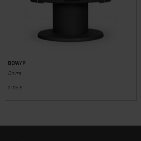
BOW/P
Dovre
2 015
€