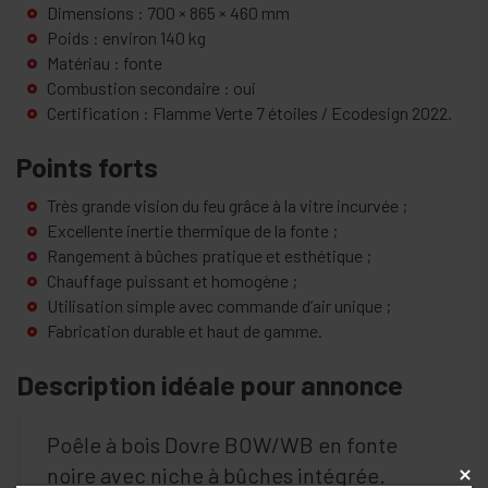
Dimensions : 700 × 865 × 460 mm
Poids : environ 140 kg
Matériau : fonte
Combustion secondaire : oui
Certification : Flamme Verte 7 étoiles / Ecodesign 2022.
Points forts
Très grande vision du feu grâce à la vitre incurvée ;
Excellente inertie thermique de la fonte ;
Rangement à bûches pratique et esthétique ;
Chauffage puissant et homogène ;
Utilisation simple avec commande d’air unique ;
Fabrication durable et haut de gamme.
Description idéale pour annonce
Poêle à bois Dovre BOW/WB en fonte
noire avec niche à bûches intégrée.
x