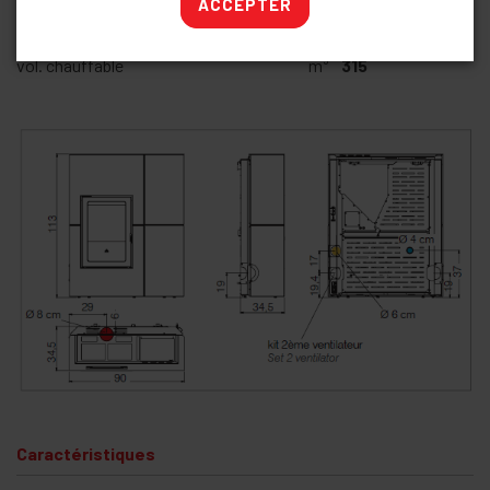
ACCEPTER
Ø prise d'air
cm
4
poids total
kg
160
vol. chauffable
m³
315
Caractéristiques