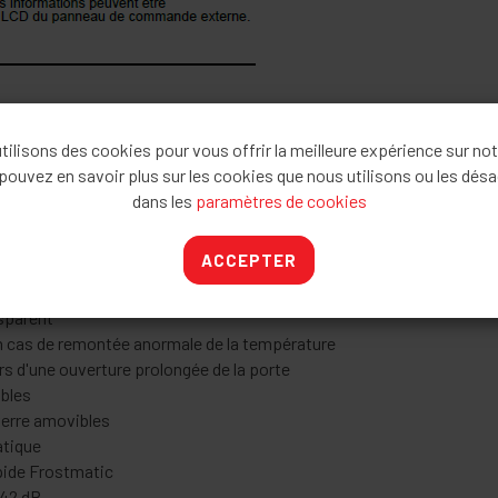
ilisons des cookies pour vous offrir la meilleure expérience sur not
pouvez en savoir plus sur les cookies que nous utilisons ou les désa
dans les
paramètres de cookies
troniques avec écran LCD
ACCEPTER
xi + 2 + 1/2, transparent
nsparent
en cas de remontée anormale de la température
rs d'une ouverture prolongée de la porte
ibles
verre amovibles
atique
pide Frostmatic
 42 dB