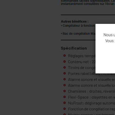
Nous ut
Vous 
Spécification
Réglages température élec
Contenu net : 229 L
Tiroirs de congélation : 3 Ma
Portes rabattables : 1 , tra
Alarme sonore et visuelle 
Alarme sonore et visuelle lo
Charnières : droites, révers
Flexi-Space : clayettes en 
NoFrost: dégivrage autom
Fonction de congélation ra
Niveau sonore : seulement