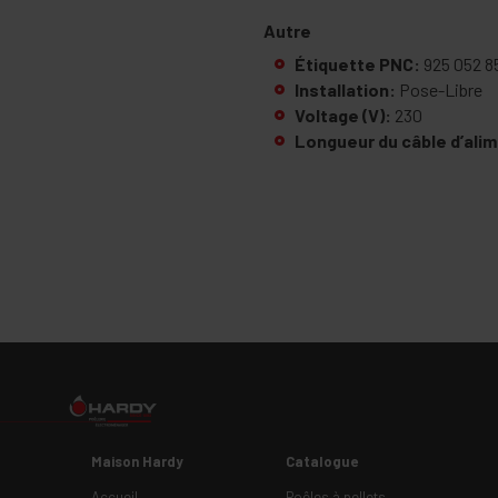
Autre
Étiquette PNC:
925 052 8
Installation:
Pose-Libre
Voltage (V):
230
Longueur du câble d’alim
Maison Hardy
Catalogue
Accueil
Poêles à pellets