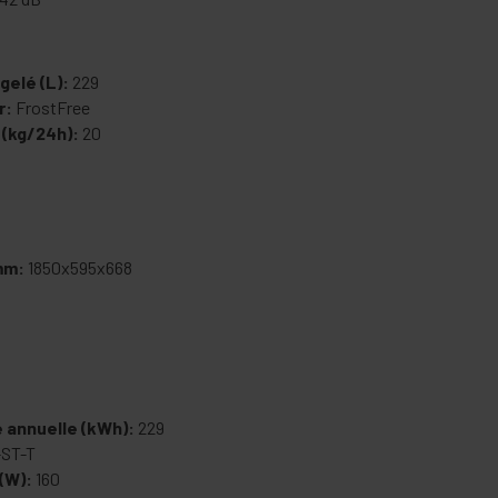
elé (L):
229
r:
FrostFree
 (kg/24h):
20
mm:
1850x595x668
 annuelle (kWh):
229
ST-T
(W):
160