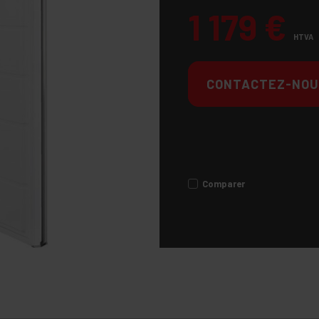
1 179
€
HTVA
CONTACTEZ-NOU
Comparer