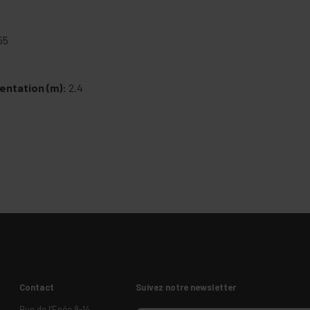
55
entation (m):
2.4
Contact
Suivez notre newsletter
Rue de l’Epée 8-14