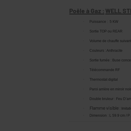
Poêle à Gaz :
WELL ST
·
Puissance :
5 KW
·
Sortie TOP ou REAR
·
Volume de chauffe suivant 
·
Couleurs : Anthracite
·
Sortie fumée : Buse conc
·
Télécommande RF
·
Thermostat digital
·
Paroi arrière en miroir noi
·
Double bruleur : Feu D’a
Flamme visible
·
: Imita
·
Dimension : L 59.9 cm / P