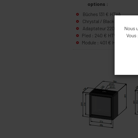
options :
Bûches 131 € HTVA
Chrystal / Black diamond :
Nous ut
Adaptateur 220V - 6V : 54
Vous 
Pied : 240 € HTVA
Module : 401 € HTVA