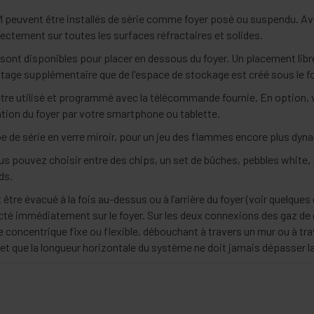
IM peuvent être installés de série comme foyer posé ou suspendu. Ave
ectement sur toutes les surfaces réfractaires et solides.
sont disponibles pour placer en dessous du foyer. Un placement libre
tage supplémentaire que de l'espace de stockage est créé sous le fo
être utilisé et programmé avec la télécommande fournie. En option
ation du foyer par votre smartphone ou tablette.
pe de série en verre miroir, pour un jeu des flammes encore plus dyn
us pouvez choisir entre des chips, un set de bûches, pebbles white, p
ds.
tre évacué à la fois au-dessus ou à l’arrière du foyer (voir quelque
nnecté immédiatement sur le foyer. Sur les deux connexions des gaz 
e concentrique fixe ou flexible, débouchant à travers un mur ou à trav
 et que la longueur horizontale du système ne doit jamais dépasser la