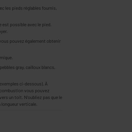
c les pieds réglables fournis,
 est possible avec le pied.
yer.
, vous pouvez également obtenir
amique.
ebbles gray, cailloux blancs,
s exemples ci-dessous). À
de combustion vous pouvez
ers un toit. N'oubliez pas que le
 longueur verticale.