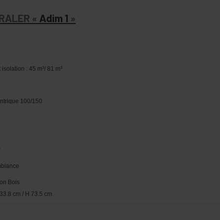
RALER «
Adim 1
»
isolation : 45 m³/ 81 m³
entrique 100/150
r
mbiance
tion Bois
 33.8 cm / H 73.5 cm