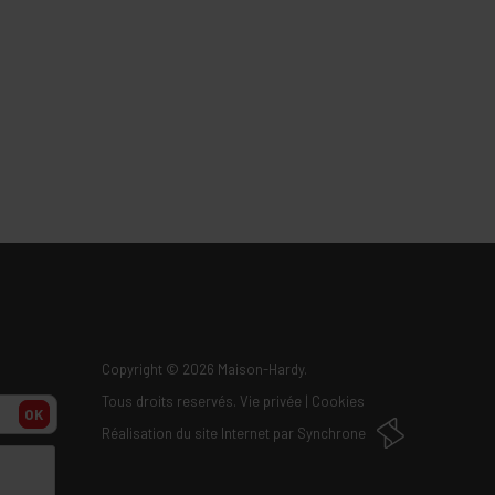
Copyright
© 2026 Maison-Hardy.
Tous droits reservés.
Vie privée
|
Cookies
OK
Réalisation du site Internet par
Synchrone