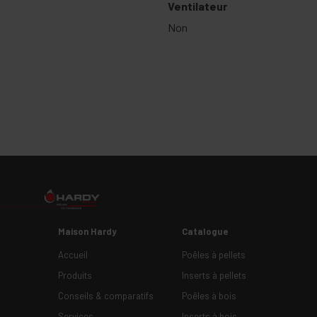
Ventilateur
Non
Maison Hardy
Catalogue
Accueil
Poêles à pellets
Produits
Inserts à pellets
Conseils & comparatifs
Poêles à bois
Services
Inserts à bois