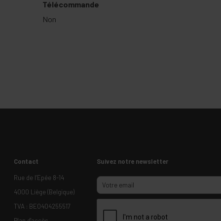
Télécommande
Non
Contact
Suivez notre newsletter
Rue de l’Epée 8-14
4000 Liège (Belgique)
TVA : BE0404255517
Plan d'accès