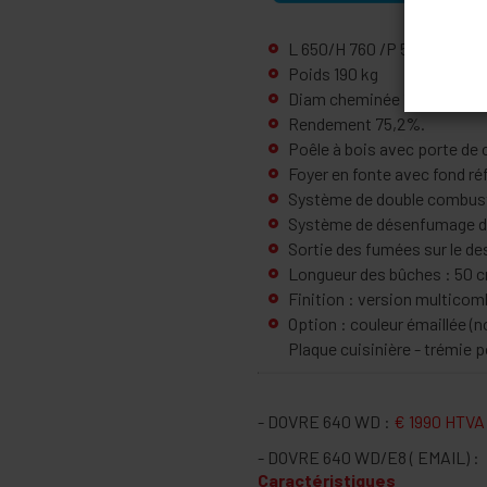
L 650/H 760 /P 550 mm
Poids 190 kg
Diam cheminée 150 mm
Rendement 75,2%.
Poêle à bois avec porte de 
Foyer en fonte avec fond ré
Système de double combus
Système de désenfumage de
Sortie des fumées sur le des
Longueur des bûches : 50 
Finition : version multicom
Option : couleur émaillée (n
Plaque cuisinière - trémie 
- DOVRE 640 WD :
€ 1990 HTVA
- DOVRE 640 WD/E8 ( EMAIL) :
Caractéristiques