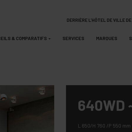
DERRIÈRE L’HÔTEL DE VILLE DE 
EILS & COMPARATIFS
SERVICES
MARQUES
S
640WD ~
L 650/H 760 /P 550 mm