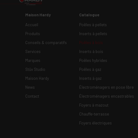
Maison Hardy
Catalogue
Accueil
Poêles à pellets
Produits
Inserts à pellets
Conseils & comparatifs
Poêles à bois
Services
Inserts à bois
Marques
Poêles hybrides
Stûv Studio
Poêles à gaz
Maison Hardy
Inserts à gaz
News
Électroménagers en pose libre
Contact
Électroménagers encastrables
Foyers à mazout
Chauffe-terrasse
Foyers électriques