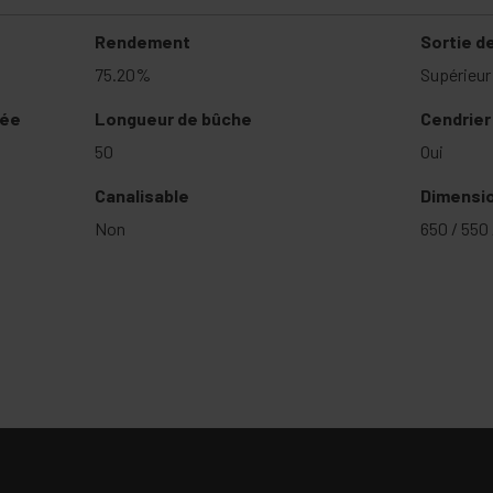
Rendement
Sortie d
75.20%
Supérieur 
mée
Longueur de bûche
Cendrier
50
Oui
Canalisable
Dimension
Non
650 / 550