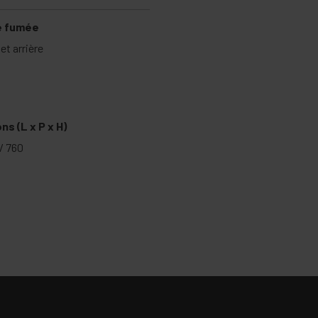
e fumée
et arrière
s (L x P x H)
 / 760