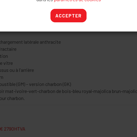
ACCEPTER
chargement latérale anthracite
fractaire
tion
 vitre
sus ou à l'arrière
cm
bustible (GM) – version charbon (GK)
oir mat-ivoire-vert-charbon de bois-bleu royal-majolica brun-majolica 
pour charbon.
€ 2790HTVA