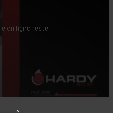
e en ligne reste
x