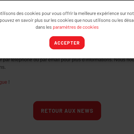
ilisons des cookies pour vous offrir la meilleure expérience sur not
uellement fermé, il est possible de consulter notre catalogue e
pouvez en savoir plus sur les cookies que nous utilisons ou les désa
surons tous les services de livraison, d'installation et de dép
dans les
paramètres de cookies
ssaires.
ACCEPTER
erez les différentes rubriques de nos poêles et inserts mais
aus
r par téléphone ou par email pour plus d'informations. Nous nou
ons.
ogue
!
RETOUR AUX NEWS