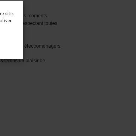
re site.
n ligne à tous moments.
ctiver
annage en respectant toutes
si tous nos électroménagers.
s ferons un plaisir de