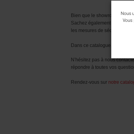
Nous ut
Bien que le showroom soit act
Vous 
S
achez également que nous as
les mesures de sécurité néce
Dans ce catalogue, vous trouv
N'hésitez pas à nous contacte
répondre à toutes vos questi
Rendez-vous sur
notre catal