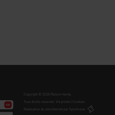
Copyright
© 2026 Maison-Hardy.
Tous droits reservés.
Vie privée
|
Cookies
OK
Réalisation du site Internet par
Synchrone