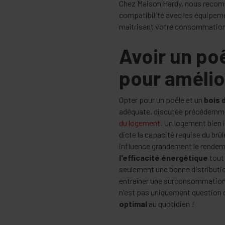
Chez Maison Hardy, nous recomm
compatibilité avec les équipeme
maîtrisant votre consommation
Avoir un po
pour améli
Opter pour un poêle et un
bois 
adéquate, discutée précédemm
du logement
. Un logement bien i
dicte la capacité requise du brû
influence grandement le rende
l'efficacité énergétique
tout 
seulement une bonne distributio
entraîner une surconsommation 
n'est pas uniquement question 
optimal
au quotidien !