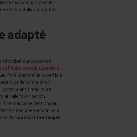
arité de combustion et leur
e votre installation tout en
ge adapté
a sélection d'une essence
de l'isolation et la superficie
que
. Parallèlement, la superficie
que le type de combustion
, contribuant à maximiser
dial : elle favorise non
es. Une mauvaise gestion peut
tement son poêle et son bois
nyme d'un
confort thermique