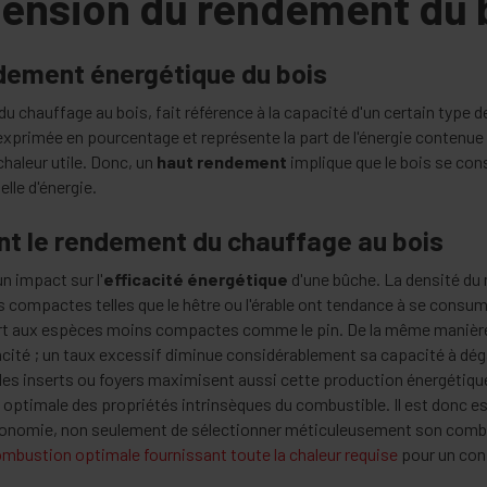
ension du rendement du 
dement énergétique du bois
 chauffage au bois, fait référence à la capacité d'un certain type d
exprimée en pourcentage et représente la part de l'énergie contenue
chaleur utile. Donc, un
haut rendement
implique que le bois se co
lle d'énergie.
nt le rendement du chauffage au bois
n impact sur l'
efficacité énergétique
d'une bûche. La densité du
lus compactes telles que le hêtre ou l'érable ont tendance à se consu
rt aux espèces moins compactes comme le pin. De la même manière,
acité ; un taux excessif diminue considérablement sa capacité à déga
es inserts ou foyers maximisent aussi cette production énergétique
optimale des propriétés intrinsèques du combustible. Il est donc ess
économie, non seulement de sélectionner méticuleusement son comb
mbustion optimale fournissant toute la chaleur requise
pour un con