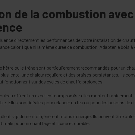
ion de la combustion avec
ence
nfluence directement les performances de votre installation de chau
ce calorifique ni la même durée de combustion. Adapter le bois à vo
e hêtre ou le frêne sont particulièrement recommandés pour un chauf
lus lente, une chaleur régulière et des braises persistantes. Ils co
ui fonctionnent sur des cycles de chauffe prolongés.
uleau offrent un excellent compromis : elles montent rapidement 
e. Elles sont idéales pour relancer un feu ou pour des besoins de c
 brûlent rapidement et génèrent moins d’énergie. Ils peuvent être utile
timale pour un chauffage efficace et durable.