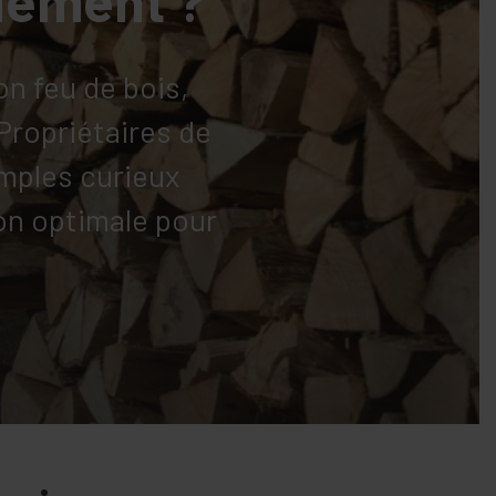
on feu de bois,
Propriétaires de
mples curieux
on optimale pour