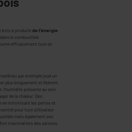
bois
e bois à produire
de l'énergie
 dans le combustible
nsume efficacement tout en
 matériau par exemple joue un
mer plus longuement et libèrent
 l'humidité présente au sein
ger de la chaleur. Des
 en minimisant les pertes et
entiel pour tout utilisateur
ustible mais également ses
fort maximal lors des saisons