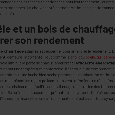
andons des essences sélectionnées pour leur rendement, leur régul
nts modernes. Un choix adapté permet d’optimiser la performance d
 de bois.
êle et un bois de chauffa
orer son rendement
de chauffage
adaptés est essentiel pour améliorer le rendement. L
ent, demeure importante. Tout comme le
choix du poêle, qui dépend 
solé diminue la perte de chaleur, améliorant l'
efficacité énergéti
leur pour une température confortable. Il est crucial de comprendre 
ment obtenu. Une bûche bien sèche permet une combustion optimale
en minimisant les rejets polluants. La ventilation joue un rôle primor
n de la chaleur mais facilite aussi allumage et entretien des flamm
inutile ou à un encrassement prématuré du système. Choisir correc
d'économie financière ou environnementale ; c'est avant tout syno