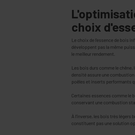
L'optimisat
choix d'ess
Le choix de l’essence de bois i
développent pas la même puissan
le meilleur rendement.
Les bois durs comme le chêne, l
densité assure une combustion p
poêles et inserts performants q
Certaines essences comme le bo
conservant une combustion stabl
À l’inverse, les bois très légers
constituent pas une solution op