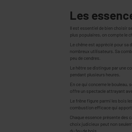
Les essence
Il est essentiel de bien choisir 
plus populaires, on compte le chê
Le chêne est apprécié pour sa d
nombreux utilisateurs. Sa combu
peu de cendres.
Le hêtre se distingue par une co
pendant plusieurs heures.
En ce qui concerne le bouleau, 
offre un spectacle attrayant a
Le frêne figure parmi les bois l
combustion efficace qui appor
Chaque essence présente des car
choix judicieux peut non seule
du feu de bois.