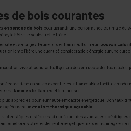
s de bois courantes
ses
essences de bois
pour garantir une performance optimale du s
ne, le hêtre, le bouleau et le frêne.
ensité et sa longévité une fois enflammé. Il offre un
pouvoir calori
stion lente libère une quantité considérable d'énergie sur une durée
mbustion vive et constante. Il génère des braises ardentes idéales p
son écorce riche en huiles essentielles inflammables facilite grande
vec ses
flammes brillantes
et lumineuses.
es plus appréciés pour leur haute efficacité énergétique. Son taux d'
te rapidement un
confort thermique agréable
.
actéristiques distinctes lui conférant des avantages spécifiques se
ment améliorer votre rendement énergétique mais enrichir également