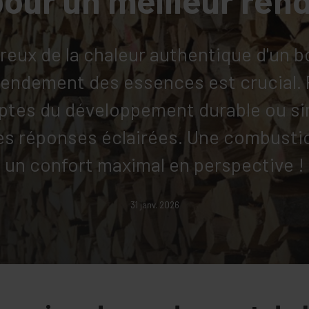
eux de la chaleur authentique d'un b
endement des essences est crucial. 
ptes du développement durable ou si
des réponses éclairées. Une combusti
un confort maximal en perspective !
31 janv. 2026