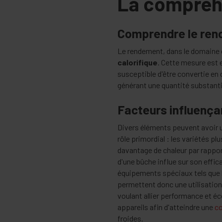
La compréh
Comprendre le ren
Le rendement, dans le domaine du
calorifique
. Cette mesure est 
susceptible d'être convertie en 
générant une quantité substantie
Facteurs influença
Divers éléments peuvent avoir u
rôle primordial : les variétés p
davantage de chaleur par rappo
d'une bûche influe sur son effic
équipements spéciaux tels que l
permettent donc une utilisation 
voulant allier performance et 
appareils afin d'atteindre une
co
froides.