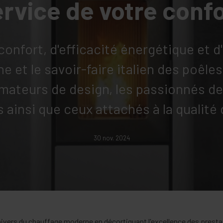
rvice de votre conf
confort, d'efficacité énergétique et d
che et le savoir-faire italien des poêl
amateurs de design, les passionnés d
 ainsi que ceux attachés à la qualité 
30 nov. 2024
'univers du chauffage moderne en décortiquant l'excellence des presta