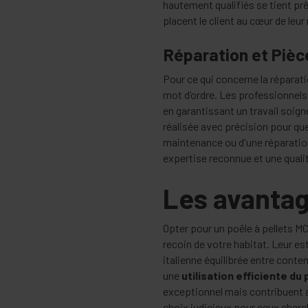
hautement qualifiés se tient prê
placent le client au cœur de leu
Réparation et Piè
Pour ce qui concerne la répara
mot d’ordre. Les professionnels
en garantissant un travail soig
réalisée avec précision pour que
maintenance ou d'une réparation
expertise reconnue et une qualit
Les avantag
Opter pour un poêle à pellets MC
recoin de votre habitat. Leur e
italienne équilibrée entre cont
une
utilisation efficiente du 
exceptionnel mais contribuent a
choix judicieux pour ceux cherc