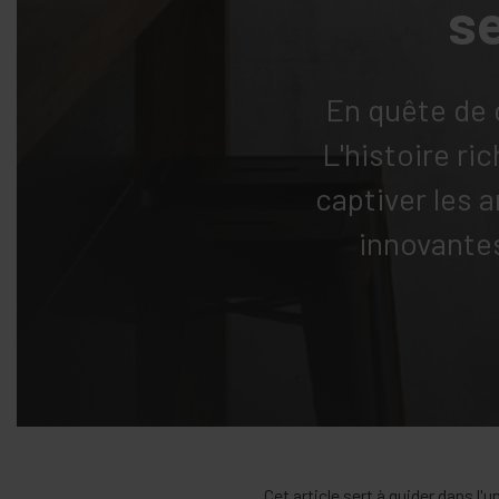
se
En quête de 
L'histoire ri
captiver les 
innovantes
Cet article sert à guider dans l