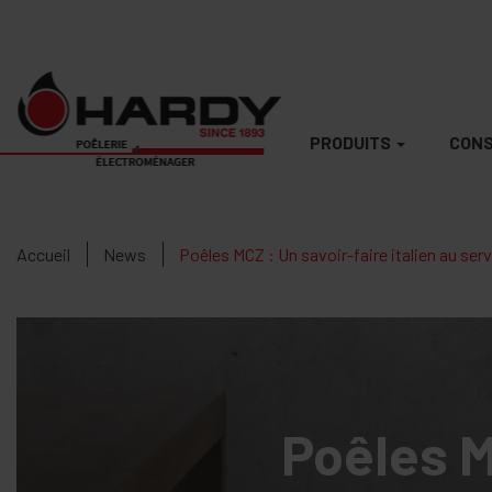
PRODUITS
CONS
Accueil
News
Poêles MCZ : Un savoir-faire italien au serv
Poêles MC