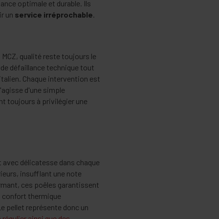
ance optimale et durable. Ils
ir un
service irréprochable
.
 MCZ, qualité reste toujours le
de défaillance technique tout
talien. Chaque intervention est
s'agisse d'une simple
 toujours à privilégier une
t avec délicatesse dans chaque
ieurs, insufflant une note
rmant, ces poêles garantissent
n confort thermique
e pellet représente donc un
 régulier ainsi que des