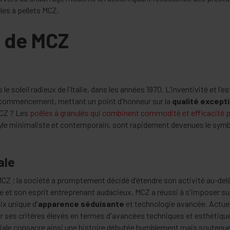
les à pellets MCZ.
e de MCZ
e soleil radieux de l'Italie, dans les années 1970. L'inventivité et l
 commencement, mettant un point d'honneur sur la
qualité except
MCZ ? Les
poêles à granulés qui combinent commodité et efficacité 
tyle minimaliste et contemporain, sont rapidement devenues le sym
ale
MCZ ; la société a promptement décidé d'étendre son activité au-delà
e et son esprit entreprenant audacieux, MCZ a réussi à s'imposer su
ix unique d'
apparence séduisante
et technologie avancée. Actuel
xer ses critères élevés en termes d'avancées techniques et esthétiq
ale consacre ainsi une histoire débutée humblement mais soutenue 