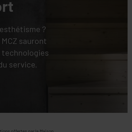
ort
'esthétisme ?
es MCZ sauront
e technologies
du service.
tions offertes par la Maison