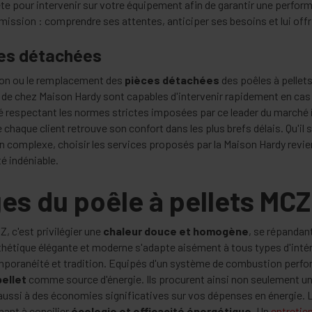
te pour intervenir sur votre équipement afin de garantir une perform
r mission : comprendre ses attentes, anticiper ses besoins et lui offr
ces détachées
tion ou le remplacement des
pièces détachées
des poêles à pellets
 de chez Maison Hardy sont capables d'intervenir rapidement en cas 
né respectant les normes strictes imposées par ce leader du marché i
 chaque client retrouve son confort dans les plus brefs délais. Qu'il 
 complexe, choisir les services proposés par la Maison Hardy revient
é indéniable.
es du poêle à pellets MCZ
Z, c'est privilégier une
chaleur douce et homogène
, se répandan
sthétique élégante et moderne s'adapte aisément à tous types d'intér
emporanéité et tradition. Equipés d'un système de combustion perfo
pellet
comme source d'énergie. Ils procurent ainsi non seulement u
ussi à des économies significatives sur vos dépenses en énergie. L
hant à concilier
écologie et efficacité énergétique
. Un
entretien