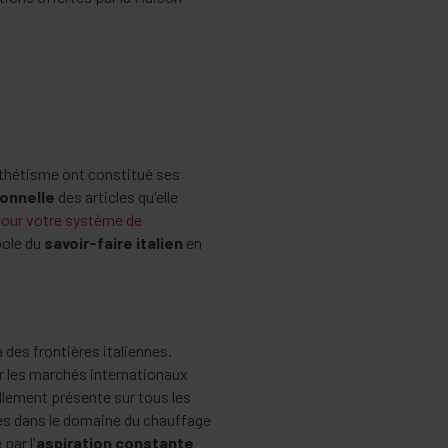
'esthétisme ont constitué ses
ionnelle
des articles qu'elle
pour votre système de
bole du
savoir-faire italien
en
 des frontières italiennes.
r les marchés internationaux
lement présente sur tous les
ues dans le domaine du chauffage
par l'
aspiration constante