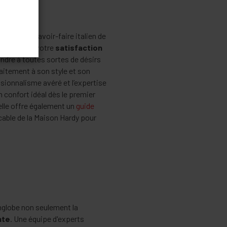
ellence du savoir-faire italien de
 objectif : votre
satisfaction
dre à toutes sortes de désirs
faitement à son style et son
ssionnalisme avéré et l’expertise
 confort idéal dès le premier
elle offre également un
guide
cable de la Maison Hardy pour
englobe non seulement la
nte
. Une équipe d'experts