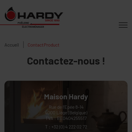
Accueil
ContactProduct
Contactez-nous !
Maison Hardy
Rue de l’Epée 8-14
4000 Liège (Belgique)
TVA : BE0404255517
T :
+32 (0) 4 222 02 72