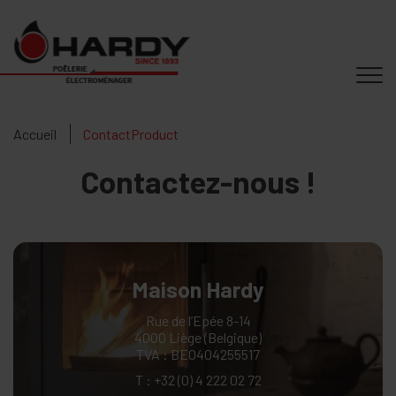
Accueil
ContactProduct
Contactez-nous !
Maison Hardy
Rue de l’Epée 8-14
4000 Liège (Belgique)
TVA : BE0404255517
T :
+32 (0) 4 222 02 72