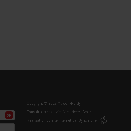
Copyright
© 2026 Maison-Hardy.
Tous droits reservés.
Vie privée
|
Cookies
OK
Réalisation du site Internet par
Synchrone