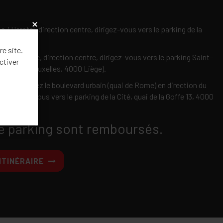
x
 Herstal, direction centre, dirigez-vous vers le parking de la
 4000 Liège.
re site.
ie Burenville, direction centre, dirigez-vous vers le parking Saint-
ctiver
ng rue de Bruxelles, 4000 Liège).
gnée, prenez le boulevard urbain (quai de Rome) en direction du
t dirigez-vous vers le parking de la Cité, quai de la Goffe 13, 4000
e parking sont remboursés.
ITINÉRAIRE