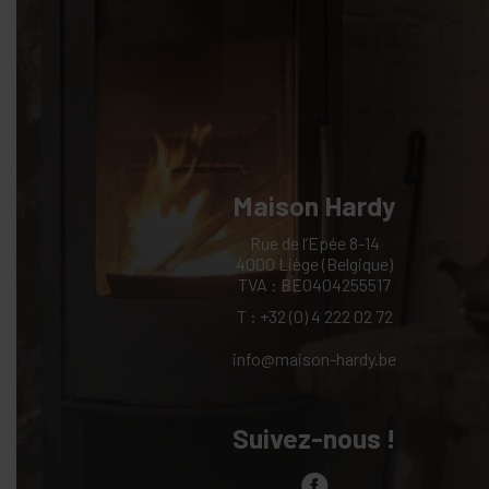
Maison Hardy
Rue de l’Epée 8-14
4000 Liège (Belgique)
TVA : BE0404255517
T :
+32 (0) 4 222 02 72
info@maison-hardy.be
Suivez-nous !