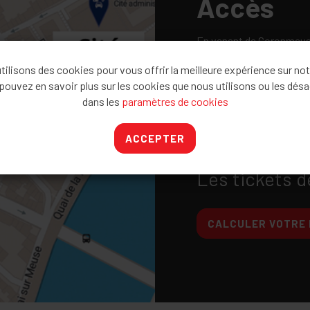
Accès
En venant de Coronmeuse /
Cité, quai de la Goffe 13,
ilisons des cookies pour vous offrir la meilleure expérience sur not
En venant de l'A602, sort
pouvez en savoir plus sur les cookies que nous utilisons ou les désa
Lambert (entrée du parki
dans les
paramètres de cookies
En venant du Pont de Fra
centre. Longez la Meuse e
ACCEPTER
Liège.
Les tickets d
CALCULER VOTRE 