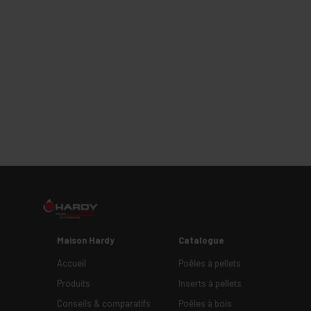
Maison Hardy
Catalogue
Accueil
Poêles à pellets
Produits
Inserts à pellets
Conseils & comparatifs
Poêles à bois