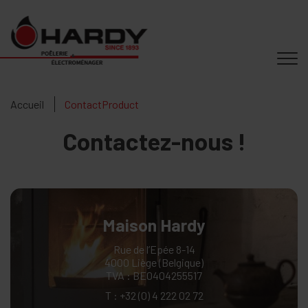
Accueil
ContactProduct
Contactez-nous !
Maison Hardy
Rue de l’Epée 8-14
4000 Liège (Belgique)
TVA : BE0404255517
T :
+32 (0) 4 222 02 72