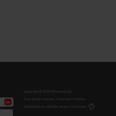
Copyright
© 2026 Maison-Hardy.
Tous droits reservés.
Vie privée
|
Cookies
OK
Réalisation du site Internet par
Synchrone