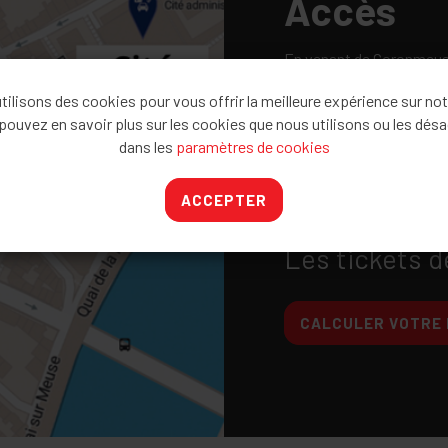
Accès
En venant de Coronmeuse /
Cité, quai de la Goffe 13,
ilisons des cookies pour vous offrir la meilleure expérience sur not
En venant de l'A602, sort
pouvez en savoir plus sur les cookies que nous utilisons ou les désa
Lambert (entrée du parki
dans les
paramètres de cookies
En venant du Pont de Fra
centre. Longez la Meuse e
ACCEPTER
Liège.
Les tickets d
CALCULER VOTRE 