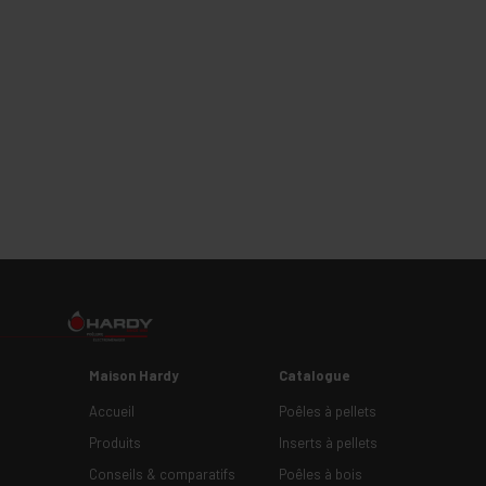
Maison Hardy
Catalogue
Accueil
Poêles à pellets
Produits
Inserts à pellets
Conseils & comparatifs
Poêles à bois