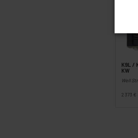
K9L / 
KW
Well Str
2 373
€