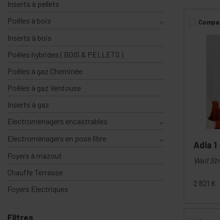
Inserts à pellets
Poêles à bois
⌵
Compa
Inserts à bois
Poêles hybrides ( BOIS & PELLETS )
Poêles à gaz Cheminée
Poêles à gaz Ventouse
Inserts à gaz
Electroménagers encastrables
⌵
Electroménagers en pose libre
⌵
Adia 1
Foyers à mazout
Well Str
Chauffe Terrasse
2 821
€
Foyers Electriques
Filtres