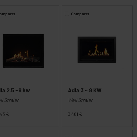
omparer
Comparer
ia 2.5 ~8 kw
Adia 3 ~ 8 KW
ll Straler
Well Straler
543
€
3 481
€