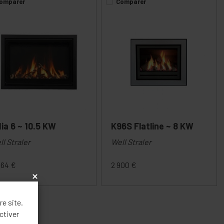
omparer
Comparer
ia 6 ~ 10.5 KW
K96S Flatline ~ 8 KW
ll Straler
Well Straler
464
€
2 900
€
x
re site.
ctiver