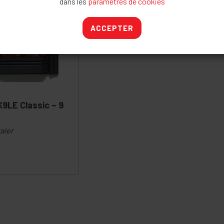
dans les
paramètres de cookies
ACCEPTER
K9LE Classic ~ 9
aler