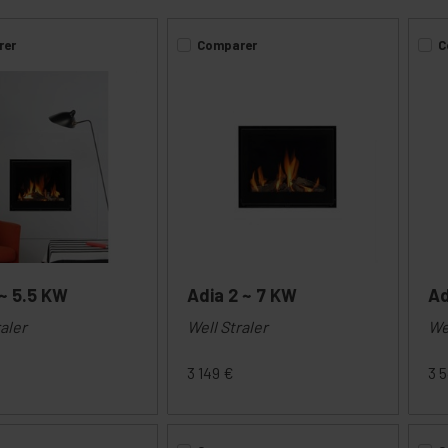
rer
Comparer
C
 ~ 5.5 KW
Adia 2 ~ 7 KW
Ad
aler
Well Straler
We
3 149
€
3 