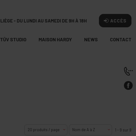
LIÈGE - DU LUNDI AU SAMEDI DE 9H À 18H
ACCÈS
TÛV STUDIO
MAISON HARDY
NEWS
CONTACT
20 produits / page
Nom de A à Z
1 - 9 sur 9