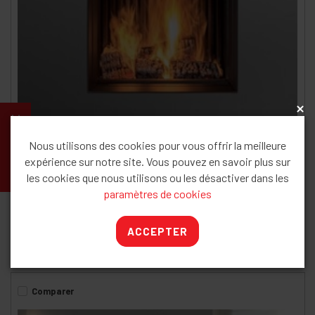
x
CATALOGUE
Nous utilisons des cookies pour vous offrir la meilleure
expérience sur notre site. Vous pouvez en savoir plus sur
les cookies que nous utilisons ou les désactiver dans les
Phénix NEO 65V~6.5kw / 14kw
paramètres de cookies
Bodart Gonay
ACCEPTER
4 564
€
Comparer