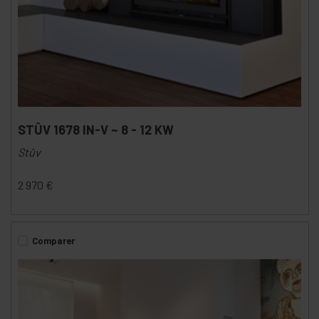
STÛV 1678 IN-V ~ 8 - 12 KW
Stûv
2 970
€
Comparer