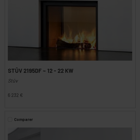
STÛV 2195DF ~ 12 - 22 KW
Stûv
6 232
€
Comparer