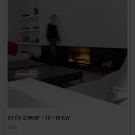
STÛV 2195SF ~ 10 - 18 KW
Stûv