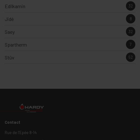
Edilkamin
32
Jidé
8
Saey
32
Spartherm
7
Stûv
52
Contact
Rue de l’Epée 8-14