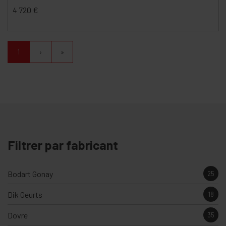
4 720
€
1
›
»
Filtrer par fabricant
Bodart Gonay
25
Dik Geurts
18
Dovre
35