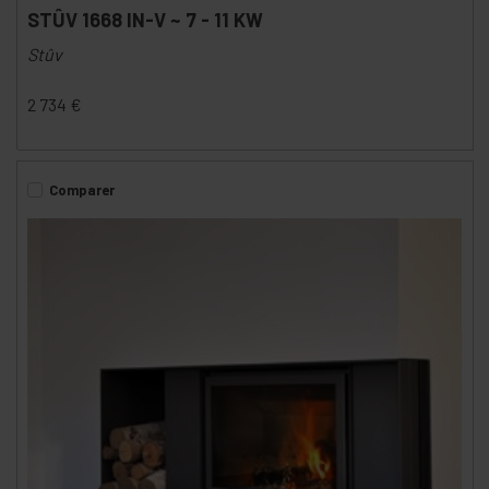
STÛV 1668 IN-V ~ 7 - 11 KW
Stûv
2 734
€
Comparer