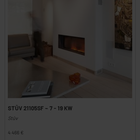
STÛV 21105SF ~ 7 - 19 KW
Stûv
4 466
€