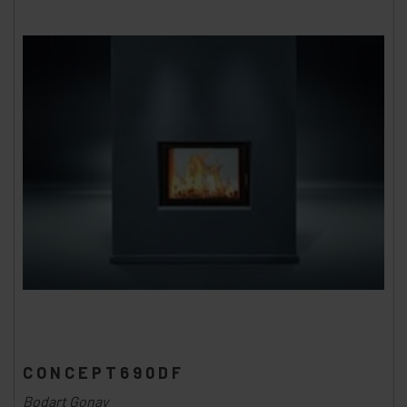
C O N C E P T 6 9 0 D F
Bodart Gonay