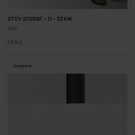
STÛV 21125SF ~ 11 - 23 KW
Stûv
5 879
€
Comparer